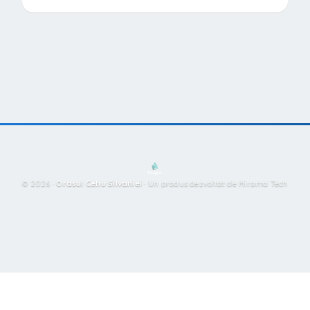
© 2026 ·
Orasul Cehu Silvaniei
·
Un produs dezvoltat de Hirama Tech