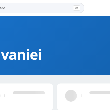
⌘K
lvaniei