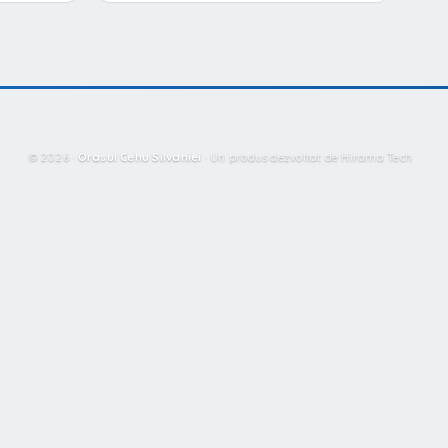
© 2026 ·
Orasul Cehu Silvaniei
·
Un produs dezvoltat de Hirama Tech